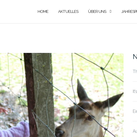
HOME
AKTUELLES
ÜBER UNS
JAHRESP
N
T
It
Ei
Au