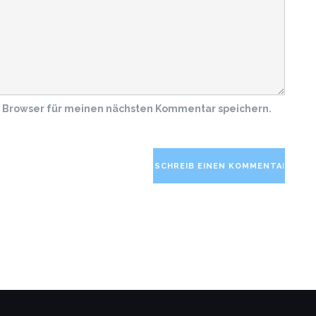
m Browser für meinen nächsten Kommentar speichern.
Altern
Altern