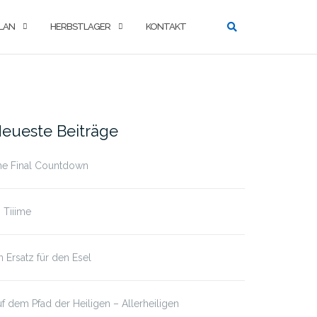
LAN
HERBSTLAGER
KONTAKT
eueste Beiträge
he Final Countdown
’s Tiiime
n Ersatz für den Esel
f dem Pfad der Heiligen – Allerheiligen