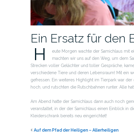
Ein Ersatz für den 
H
eute Morgen wachte der Samichlaus mit ei
machten wir uns auf den Weg, um dem Sam
Strecken voller Gelächter und toller Gespräche, kamen
verschiedene Tiere und deren Lebensraum! Mit ein we
gefressen. Ein weiteres Highlight im Tierpark war de
hoch, und rutschten die Rutschbahnen runter. Alle ha
Am Abend hatte der Samichlaus dann auch noch genu
veranstaltet, in der der Samichlaus einen Einblick in d
Kleiderschrank bereits neu eingerichtet!
Auf dem Pfad der Heiligen – Allerheiligen